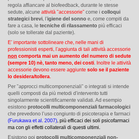
regola affiancare al biofeedback, durante le stesse
sedute, alcune
attività "accessorie"
come i
colloqui
strategici brevi
, l'
igiene del sonno
e, come compiti da
fare a casa, le
tecniche di rilassamento
più efficaci
(solo se tollerate dal paziente).
E' importante sottolineare che, nelle mani di
professionisti esperti, l'aggiunta di tali attività accessorie
non
comporta mai un aumento del numero di sedute
(sempre 10) nè, tanto meno, dei costi
.
Inoltre le attività
accessorie devono essere aggiunte
solo se il paziente
lo desidera/tollera
.
Per "approcci multicomponenziali" o integrati si intende
quelli composti da più metodi d'intervento tutti
singolarmente scientificamente validati. Ad esempio
esistono
protocolli multicomponenziali farmacologici
che prevedono l’uso congiunto di psicoterapia e farmaci
(Furukawa et al. 2007)
, più efficaci dei soli psicofarmaci
ma con gli effetti collaterali di questi ultimi.
Esistono poi
protocolli multicomponenziali
non
-