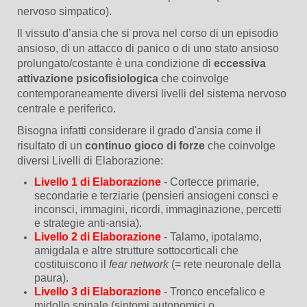
nervoso simpatico).
Il vissuto d’ansia che si prova nel corso di un episodio
ansioso, di un attacco di panico o di uno stato ansioso
prolungato/costante è una condizione di
eccessiva
attivazione psicofisiologica
che coinvolge
contemporaneamente diversi livelli del sistema nervoso
centrale e periferico.
Bisogna infatti considerare il grado d'ansia come il
risultato di un
continuo gioco di forze
che coinvolge
diversi Livelli di Elaborazione:
Livello 1 di Elaborazione
- Cortecce primarie,
secondarie e terziarie (pensieri ansiogeni consci e
inconsci, immagini, ricordi, immaginazione, percetti
e strategie anti-ansia).
Livello 2 di Elaborazione
- Talamo, ipotalamo,
amigdala e altre strutture sottocorticali che
costituiscono il
fear network
(= rete neuronale della
paura).
Livello 3 di Elaborazione
- Tronco encefalico e
midollo spinale
(sintomi autonomici o