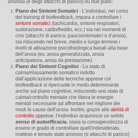
ansiosa (e degli attacchi di panico) su due piani:
Piano dei Sintomi Somatici
- L'individuo, nel corso
del training di biofeedback, impara a controllare i
sintomi somatici
(tachicardia, sintomi respiratori,
sudorazione, caldo/freddo, ecc.) sia nei momenti di
crisi (attacchi di panico, paucisintomatici o d'ansia),
sia riducendo nel breve, medio e lungo termine i
livelli di attivazione psicofisiologica basali alla base
dell'ansia (es. ansia generalizzata, ansia
anticipatoria, ansia da prestazione).
Piano dei Sintomi Cognitivi
- Lo stato di
calma/rilassamento somatico indotto
dall'applicazione delle tecniche apprese col
biofeedback si ripercuote in modo determinante
anche sul piano cognitivo, inducendo uno stato di
calma/controllo mentale che libera le energie
mentali necessarie ad affrontare nel migliore dei
modi le cause dell'ansia. Inoltre, g
razie alle
abilità di
controllo
apprese, l'individuo acquisisce un solido
senso di autoefficacia
, ossia la consapevolezza di
essere in grado di controllare quell'indesiderato,
inatteso e temuto stato ansioso (o attacchi di panico)