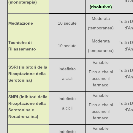
d'An
(monoterapia)
(risolutivo)
Moderata
Tutti i D
Meditazione
10 sedute
(temporanea)
d'An
Moderata
Tecniche di
Tutti i D
10 sedute
Rilassamento
d'An
(temporanea)
Variabile
SSRI (Inibitori della
Indefinito
Tutti i D
Fino a che si
Ricaptazione della
d'An
a cicli
assume il
Serotonina)
farmaco
Variabile
SNRI (Inibitori della
Indefinito
Ricaptazione della
Tutti i D
Fino a che si
a cicli
Serotonina e
d'An
assume il
Noradrenalina)
farmaco
Variabile
Indefinito