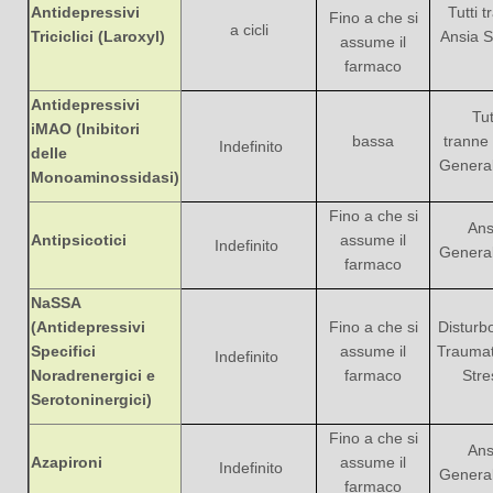
Antidepressivi
Tutti 
Fino a che si
a cicli
Triciclici (Laroxyl)
Ansia S
assume il
farmaco
Antidepressivi
Tut
iMAO (Inibitori
bassa
tranne
Indefinito
delle
General
Monoaminossidasi)
Fino a che si
Ans
Antipsicotici
assume il
Indefinito
General
farmaco
NaSSA
(Antidepressivi
Fino a che si
Disturb
Specifici
assume il
Traumat
Indefinito
Noradrenergici e
farmaco
Stre
Serotoninergici)
Fino a che si
Ans
Azapironi
assume il
Indefinito
General
farmaco